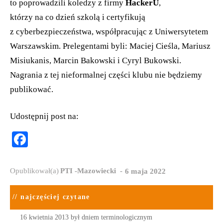
to poprowadzili koledzy z firmy
HackerU
,
którzy na co dzień szkolą i certyfikują
z cyberbezpieczeństwa, współpracując z Uniwersytetem
Warszawskim. Prelegentami byli: Maciej Cieśla, Mariusz
Misiukanis, Marcin Bakowski i Cyryl Bukowski.
Nagrania z tej nieformalnej części klubu nie będziemy
publikować.
Udostępnij post na:
Fa
ce
bo
-
Opublikował(a)
PTI -Mazowiecki
6 maja 2022
ok
// najczęściej czytane
16 kwietnia 2013 był dniem terminologicznym