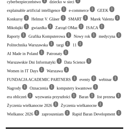
1
1
cyberbezpieczeństwo
dziecko w sieci
1
1
1
explainable artificial intelligence
e-commerce
GEEK
1
1
1
1
Konkursy
Helmut V. Gläser
SMART
Marek Valenta
1
1
1
1
Mikołajki
gwiazdka
Zarząd OMaz
ISACA
1
1
1
1
Raporty
Grafika Komputerowa
Nowy rok
medycyna
1
1
1
Politechnika Warszawska
targi
11
1
1
AI Made in Poland
Patronaty
1
1
Warszawskie Dni Informatyki
Data Science
1
1
Women in IT Days
Warszawa
1
1
1
FUNDACJA ACADEMIC PARTNERS
eventy
webinar
1
1
1
Nagrody
Oznaczenia
komputery kwantowe
1
1
1
1
era obliczeń
wyzwania przyszłości
Baran
list prezesa
1
1
Życzenia wielkanocne 2026
Życzenia wielkanocne
1
1
1
Wielkanoc 2026
zaproszeniam
Rapid Baran Development