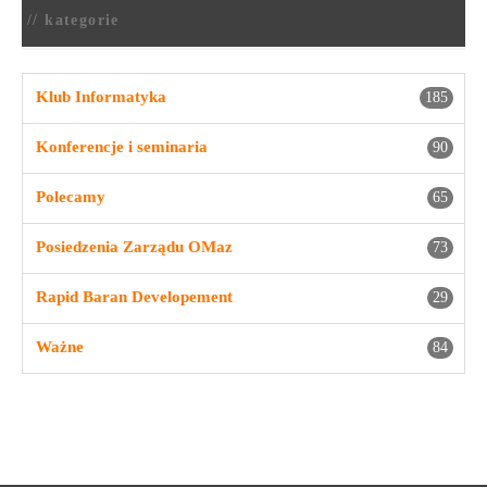
// kategorie
Klub Informatyka
185
Konferencje i seminaria
90
Polecamy
65
Posiedzenia Zarządu OMaz
73
Rapid Baran Developement
29
Ważne
84