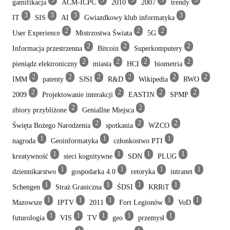
gamifikacja
ACM-ICPC
2010
2007
trendy
3
3
3
3
IT
SIS
AI
Gwiazdkowy klub informatyka
2
2
2
User Experience
Mistrzostwa Świata
5G
2
2
2
Informacja przestrzenna
Bitcoin
Superkomputery
2
2
2
2
pieniądz elektroniczny
miasta
HCI
biometria
2
2
2
2
2
2
IMM
patenty
SJSI
R&D
Wikipedia
RWO
2
2
2
2
2009
Projektowanie interakcji
EASTIN
SPMP
2
2
zbiory przybliżone
Geniallne Miejsca
2
2
2
Święta Bożego Narodzenia
spotkania
WZCO
1
1
1
nagroda
Geoinformatyka
członkostwo PTI
1
1
1
1
kreatywność
sieci kognitywne
SDN
PLUG
1
1
1
1
dziennikarstwo
gospodarka 4.0
retoryka
intranet
1
1
1
1
Schengen
Straż Graniczna
ŚDSI
KRRiT
1
1
1
1
1
Mazowsze
IPTV
2011
Fort Legionów
VoD
1
1
1
1
1
futurologia
VIS
TV
geo
przemysł