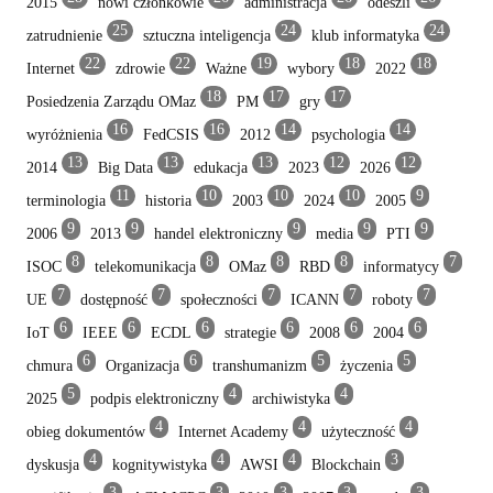
2015
nowi członkowie
administracja
odeszli
25
24
24
zatrudnienie
sztuczna inteligencja
klub informatyka
22
22
19
18
18
Internet
zdrowie
Ważne
wybory
2022
18
17
17
Posiedzenia Zarządu OMaz
PM
gry
16
16
14
14
wyróżnienia
FedCSIS
2012
psychologia
13
13
13
12
12
2014
Big Data
edukacja
2023
2026
11
10
10
10
9
terminologia
historia
2003
2024
2005
9
9
9
9
9
2006
2013
handel elektroniczny
media
PTI
8
8
8
8
7
ISOC
telekomunikacja
OMaz
RBD
informatycy
7
7
7
7
7
UE
dostępność
społeczności
ICANN
roboty
6
6
6
6
6
6
IoT
IEEE
ECDL
strategie
2008
2004
6
6
5
5
chmura
Organizacja
transhumanizm
życzenia
5
4
4
2025
podpis elektroniczny
archiwistyka
4
4
4
obieg dokumentów
Internet Academy
użyteczność
4
4
4
3
dyskusja
kognitywistyka
AWSI
Blockchain
3
3
3
3
3