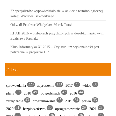
22 specjalistów wypowiedziało się w ankiecie terminologicznej
kolegi Wacława Iszkowskiego
Odszedł Profesor Władysław Marek Turski
KI XII.2016 – o zbiorach przybliżonych w dorobku naukowym
Zdzisława Pawlaka
Klub Informatyka XI.2015 – Czy studium wykonalności jest
potrzebne w projekcie IT?
// tagi
228
133
77
60
sprawozdania
zaproszenia
2017
wideo
52
49
47
44
plany
2018
po godzinach
2016
43
35
34
33
zarządzanie
programowanie
2019
prawo
31
30
29
28
2020
bezpieczeństwo
oprogramowanie
2021
28
26
26
26